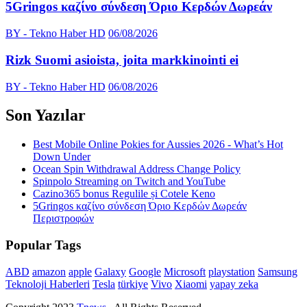
5Gringos καζίνο σύνδεση Όριο Κερδών Δωρεάν
BY - Tekno Haber HD
06/08/2026
Rizk Suomi asioista, joita markkinointi ei
BY - Tekno Haber HD
06/08/2026
Son Yazılar
Best Mobile Online Pokies for Aussies 2026 - What’s Hot
Down Under
Ocean Spin Withdrawal Address Change Policy
Spinpolo Streaming on Twitch and YouTube
Cazino365 bonus Regulile și Cotele Keno
5Gringos καζίνο σύνδεση Όριο Κερδών Δωρεάν
Περιστροφών
Popular Tags
ABD
amazon
apple
Galaxy
Google
Microsoft
playstation
Samsung
Teknoloji Haberleri
Tesla
türkiye
Vivo
Xiaomi
yapay zeka