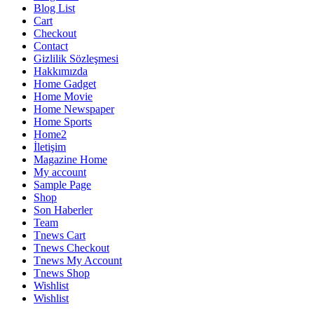
Blog List
Cart
Checkout
Contact
Gizlilik Sözleşmesi
Hakkımızda
Home Gadget
Home Movie
Home Newspaper
Home Sports
Home2
İletişim
Magazine Home
My account
Sample Page
Shop
Son Haberler
Team
Tnews Cart
Tnews Checkout
Tnews My Account
Tnews Shop
Wishlist
Wishlist