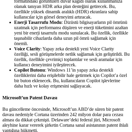
formatındaki görüntüleri duvar kağıdı olarak kullanmanıza
olanak tanıyan HDR arka plan desteğini getirecek. Bu,
özellikle yüksek dinamik aralıklı (HDR) ekranlara sahip
kullanıcılar için görsel deneyimi artıracak.
Enerji Tasarrufu Modu
: Dizüstü bilgisayarların pil ömrünü
uzatmak için performansı düşüren ve enerji tüketimini azaltan
yeni bir enerji tasarrufu modu sunulacak. Bu özellik, özellikle
taşınabilir cihazlarda daha uzun pil ömrü sağlamak için
önemli.
Voice Clarity
: Yapay zeka destekli yeni Voice Clarity
özelliği, sesli görüşmelerde netlik sağlamak için geliştirildi. Bu
özellik, özellikle çevrimiçi toplantılar ve sesli aramalar için
kullanıcı deneyimini iyileştirecek.
Copilot Butonu
: Windows 11’in yapay zeka destekli
özelliklerini daha erişilebilir hale getirmek için Copilot’a özel
bir buton eklenecek. Bu, kullanıcıların Copilot işlevlerine
daha hızlı ve kolay erişmesini sağlayacak.
Microsoft’un Patent Davası
Bu güncelleme öncesinde, Microsoft’un ABD’de süren bir patent
davası nedeniyle Cortana üzerinden 242 milyon dolar para cezası
alması da dikkat çekmişti. Delaware’deki federal jüri, Microsoft
aleyhine karar vererek şirketin Cortana sanal asistanının patent ihlali
yaptığına hükmetti.