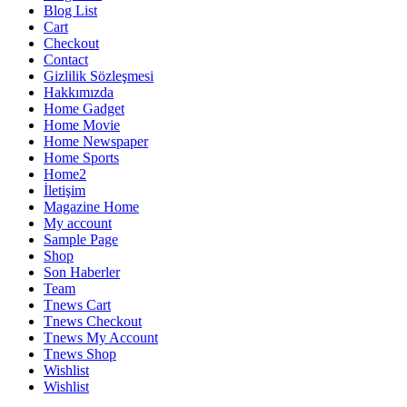
Blog List
Cart
Checkout
Contact
Gizlilik Sözleşmesi
Hakkımızda
Home Gadget
Home Movie
Home Newspaper
Home Sports
Home2
İletişim
Magazine Home
My account
Sample Page
Shop
Son Haberler
Team
Tnews Cart
Tnews Checkout
Tnews My Account
Tnews Shop
Wishlist
Wishlist