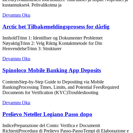
kustannukset4. Pelivalikoima ja
Devamını Oku
Arctic bet Tilbakemeldingsprosess for dårlig
InnholdTrinn 1: Identifiser og Dokumenter Problemet
NøyaktigTrinn 2: Velg Riktig Kontaktmetode for Din
HenvendelseTrinn 3: Strukturer
Devamını Oku
Spinoloco Mobile Banking App Deposits
ContentsStep-by-Step Guide to Depositing via Mobile
BankingProcessing Times, Limits, and Potential FeesRequired
Documents for Verification (KYC)Troubleshooting
Devamını Oku
Prelievo Neteller Legiano Passo dopo
IndicePreparazione del Conto: Verifica e Documenti
RichiestiProcedura di Prelievo Passo-PassoTempi di Elaborazione e