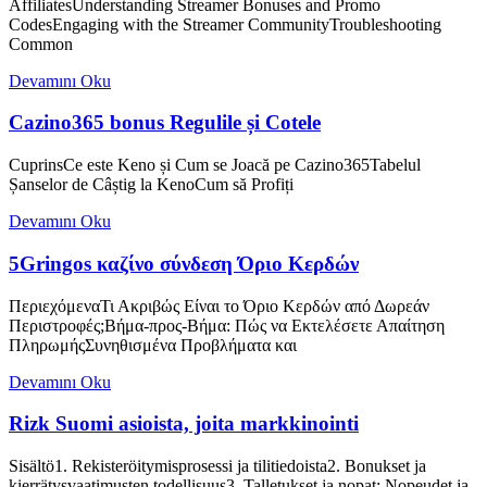
AffiliatesUnderstanding Streamer Bonuses and Promo
CodesEngaging with the Streamer CommunityTroubleshooting
Common
Devamını Oku
Cazino365 bonus Regulile și Cotele
CuprinsCe este Keno și Cum se Joacă pe Cazino365Tabelul
Șanselor de Câștig la KenoCum să Profiți
Devamını Oku
5Gringos καζίνο σύνδεση Όριο Κερδών
ΠεριεχόμεναΤι Ακριβώς Είναι το Όριο Κερδών από Δωρεάν
Περιστροφές;Βήμα-προς-Βήμα: Πώς να Εκτελέσετε Απαίτηση
ΠληρωμήςΣυνηθισμένα Προβλήματα και
Devamını Oku
Rizk Suomi asioista, joita markkinointi
Sisältö1. Rekisteröitymisprosessi ja tilitiedoista2. Bonukset ja
kierrätysvaatimusten todellisuus3. Talletukset ja nopat: Nopeudet ja