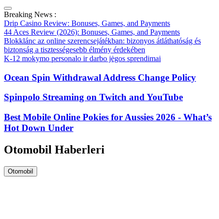
Breaking News :
Drip Casino Review: Bonuses, Games, and Payments
44 Aces Review (2026): Bonuses, Games, and Payments
Blokklánc az online szerencsejátékban: bizonyos átláthatóság és
biztonság a tisztességesebb élmény érdekében
K-12 mokymo personalo ir darbo jėgos sprendimai
Ocean Spin Withdrawal Address Change Policy
Spinpolo Streaming on Twitch and YouTube
Best Mobile Online Pokies for Aussies 2026 - What’s
Hot Down Under
Otomobil Haberleri
Otomobil