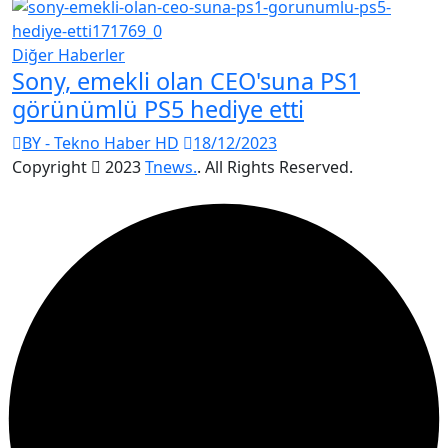
Diğer Haberler
Sony, emekli olan CEO'suna PS1
görünümlü PS5 hediye etti
BY - Tekno Haber HD
18/12/2023
Copyright
2023
Tnews.
. All Rights Reserved.