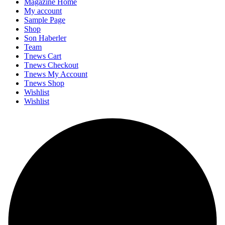
Magazine Home
My account
Sample Page
Shop
Son Haberler
Team
Tnews Cart
Tnews Checkout
Tnews My Account
Tnews Shop
Wishlist
Wishlist