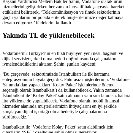
Başkan Yardımcısı Meltem Bakiler Şahin, Vodafone olarak ürün
hizmetlerini geliştirirken her zaman inovatif bakış açısıyla hareket
ettiklerini belirterek, ‘Telekomünikasyon ve fintek sektörlerinin
güçlü yanlarını bir potada eriterek müşterilerimize değer katmaya
devam ediyoruz.’ ifadelerini kullandı.
Yakında TL de yüklenebilecek
Vodafone’nu Türkiye’nin en hızlı büyüyen yeni nesil bağlantı ve
dijital servisler şirketi olma hedefi doğrultusunda çalışmalarını
ivmelendirdiklerini aktaran Şahin, şunları kaydetti:
‘Bu çerçevede, sektörümüzde İstanbulkart ile ilk harcama
entegrasyonunu hayata geçirdik. Faturasız müşterilerimiz ‘Vodafone
Yanımda’dan yapacakları ‘Kolay Paket’ işlemlerinde ödeme
seçeneği olarak İstanbulkart’ı da kullanabilecek. Yakın zamanda
İstanbulkart ile ‘Kolay Paket’ satın almanın yanı sıra faturasız hatlara
lira yükleme de yapılabilecek. Vodafone olarak, mobil finansal
hizmetler alanında müşterilerimizin ihtiyaçlarını en iyi şekilde
karşılayan dijital iş ortağı olma hedefiyle çalışmalarımızı
sürdüreceğiz.’
İstanbulkart ile ‘Vodafone Kolay Paket’ satın alabilmek için
cihazların ‘NFC’ özelliğine sahip olması gerekiyor.