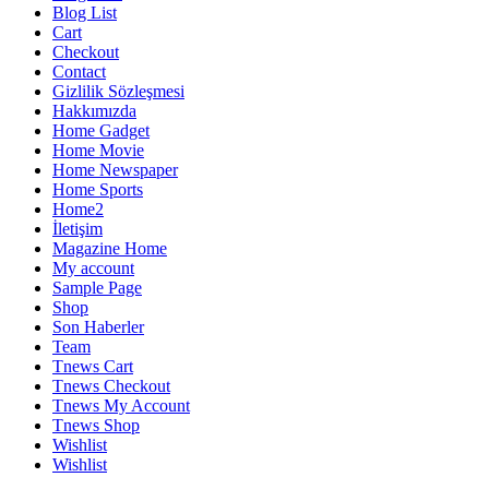
Blog List
Cart
Checkout
Contact
Gizlilik Sözleşmesi
Hakkımızda
Home Gadget
Home Movie
Home Newspaper
Home Sports
Home2
İletişim
Magazine Home
My account
Sample Page
Shop
Son Haberler
Team
Tnews Cart
Tnews Checkout
Tnews My Account
Tnews Shop
Wishlist
Wishlist