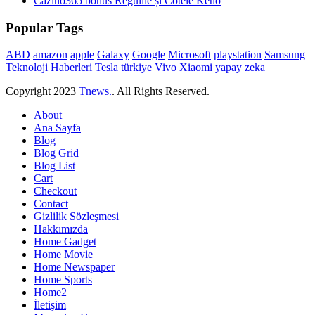
Cazino365 bonus Regulile și Cotele Keno
Popular Tags
ABD
amazon
apple
Galaxy
Google
Microsoft
playstation
Samsung
Teknoloji Haberleri
Tesla
türkiye
Vivo
Xiaomi
yapay zeka
Copyright
2023
Tnews.
. All Rights Reserved.
About
Ana Sayfa
Blog
Blog Grid
Blog List
Cart
Checkout
Contact
Gizlilik Sözleşmesi
Hakkımızda
Home Gadget
Home Movie
Home Newspaper
Home Sports
Home2
İletişim