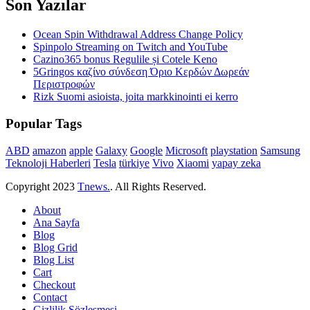
Son Yazılar
Ocean Spin Withdrawal Address Change Policy
Spinpolo Streaming on Twitch and YouTube
Cazino365 bonus Regulile și Cotele Keno
5Gringos καζίνο σύνδεση Όριο Κερδών Δωρεάν
Περιστροφών
Rizk Suomi asioista, joita markkinointi ei kerro
Popular Tags
ABD
amazon
apple
Galaxy
Google
Microsoft
playstation
Samsung
Teknoloji Haberleri
Tesla
türkiye
Vivo
Xiaomi
yapay zeka
Copyright
2023
Tnews.
. All Rights Reserved.
About
Ana Sayfa
Blog
Blog Grid
Blog List
Cart
Checkout
Contact
Gizlilik Sözleşmesi