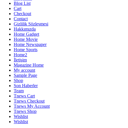
Blog List
Cart
Checkout
Contact
Gizlilik Sözleşmesi
Hakkımızda
Home Gadget
Home Movie
Home Newspaper
Home Sports
Home2
İletişim
Magazine Home
My account
Sample Page
Shop
Son Haberler
Team
Tnews Cart
Tnews Checkout
Tnews My Account
Tnews Shop
Wishlist
Wishlist