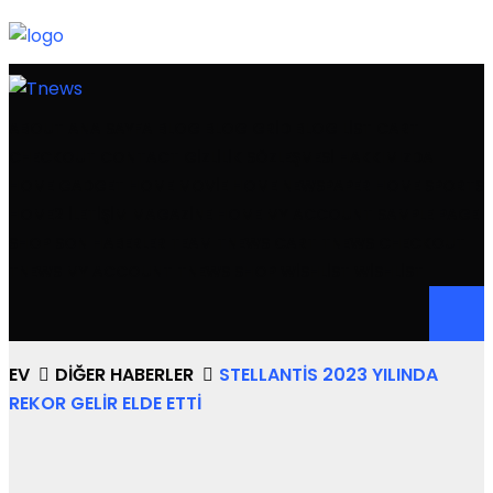
ABOUT
ANA SAYFA
BLOG
BLOG GRID
BLOG LIST
CART
CHECKOUT
CONTACT
GIZLILIK SÖZLEŞMESI
HAKKIMIZDA
HOME GADGET
HOME MOVIE
HOME NEWSPAPER
HOME SPORTS
HOME2
İLETIŞIM
MAGAZINE HOME
MY ACCOUNT
SAMPLE PAGE
SHOP
SON HABERLER
TEAM
TNEWS CART
TNEWS CHECKOUT
TNEWS MY ACCOUNT
TNEWS SHOP
WISHLIST
WISHLIST
EV
DIĞER HABERLER
STELLANTIS 2023 YILINDA
REKOR GELIR ELDE ETTI