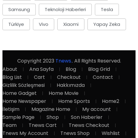
Samsung
Teknoloji Haberleri
Tesla
Türkiye
Vivo
Xiaomi
Yapay Zeka
Copyright
2023
Tnews.
. All Rights Reserved.
About
Ana Sayfa
Blog
Blog Grid
Blog List
Cart
Checkout
Contact
Gizlilik Sözleşmesi
Hakkımızda
Home Gadget
Home Movie
Home Newspaper
Home Sports
Home2
İletişim
Magazine Home
My account
Sample Page
Shop
Son Haberler
Team
Tnews Cart
Tnews Checkout
Tnews My Account
Tnews Shop
Wishlist