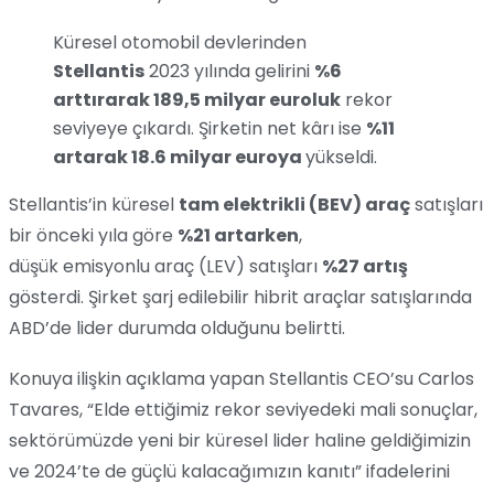
Küresel otomobil devlerinden
Stellantis
2023 yılında gelirini
%6
arttırarak 189,5 milyar euroluk
rekor
seviyeye çıkardı. Şirketin net kârı ise
%11
artarak 18.6 milyar euroya
yükseldi.
Stellantis’in küresel
tam elektrikli (BEV) araç
satışları
bir önceki yıla göre
%21 artarken
,
düşük emisyonlu araç (LEV) satışları
%27 artış
gösterdi. Şirket şarj edilebilir hibrit araçlar satışlarında
ABD’de lider durumda olduğunu belirtti.
Konuya ilişkin açıklama yapan Stellantis CEO’su Carlos
Tavares, “Elde ettiğimiz rekor seviyedeki mali sonuçlar,
sektörümüzde yeni bir küresel lider haline geldiğimizin
ve 2024’te de güçlü kalacağımızın kanıtı” ifadelerini