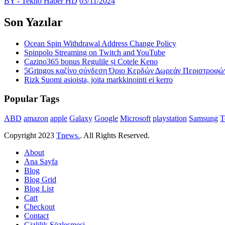
BY - Tekno Haber HD
03/11/2024
Son Yazılar
Ocean Spin Withdrawal Address Change Policy
Spinpolo Streaming on Twitch and YouTube
Cazino365 bonus Regulile și Cotele Keno
5Gringos καζίνο σύνδεση Όριο Κερδών Δωρεάν Περιστροφώ
Rizk Suomi asioista, joita markkinointi ei kerro
Popular Tags
ABD
amazon
apple
Galaxy
Google
Microsoft
playstation
Samsung
T
Copyright
2023
Tnews.
. All Rights Reserved.
About
Ana Sayfa
Blog
Blog Grid
Blog List
Cart
Checkout
Contact
Gizlilik Sözleşmesi