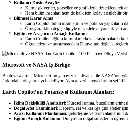
Kullanıcı Dostu Arayüz
:
Karmaşık veriler, görseller ve grafiklerle desteklenerek anl
Hem bilim insanları hem de halk için kolay erişilebilir bir
Bilimsel Karar Alma
:
Earth Copilot, bilim insanlarının ve politika yapıcıların d
Örneğin: İklim değişikliğiyle mücadeleye yönelik veri an
Eğitim ve Araştırma Amaçlı Kullanım
:
Earth Copilot, eğitim kurumlarında ve araştırmalarda kulla
Öğrencilere ve araştırmacılara Dünya’nın doğal süreçleri
Microsoft ve NASA İş Birliği:
Bu devasa proje, Microsoft’un yapay zeka altyapısı ile NASA’nın yıllard
farkındalık oluşturmayı hedefliyor. Ayrıca, veri kaynaklarının şeffaf 
Earth Copilot’un Potansiyel Kullanım Alanları:
İklim Değişikliği Analizleri
: Küresel ısınma, buzulların erimes
Doğal Afet Tahminleri
: Deprem, sel ve kasırga gibi afetler i
Arazi Kullanım Planlaması
: Şehirleşme ve tarım alanlarının 
Eğitim Amaçlı Kullanım
: Dünya’nın doğal süreçlerini öğrenme