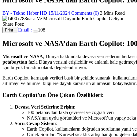
BY - Tekno Haber HD
15/11/2024
Comments (0)
3 Mins Read
Share Post:
Email :
108
Print :
Microsoft ve NASA’dan Earth Copilot: 100 
Microsoft
ve
NASA
, Dünya hakkındaki devasa veri setlerini herkesi
petabayttan
fazla Dünya verisini erişilebilir ve anlamlı hale getirmey
için büyük bir adım olarak değerlendiriliyor.
Earth Copilot, karmaşık verileri basit bir şekilde sunarak, kullanıcıla
artırmayı ve bilimsel bilgilere dayalı kararların alınmasını kolaylaştırm
Earth Copilot’un Öne Çıkan Özellikleri:
Devasa Veri Setlerine Erişim
:
100 petabayttan fazla çevresel ve coğrafi veri
NASA’nın uydu görüntüleri ve Microsoft’un yapay zeka al
Soru-Cevap Sistemi
:
Earth Copilot, kullanıcıların doğrudan sorularına yanıt ve
Örnek Sorular: “Küresel sıcaklık artışı hangi bölgeleri da