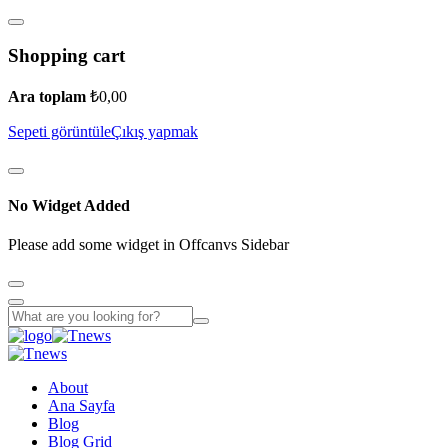
Shopping cart
Ara toplam
₺
0,00
Sepeti görüntüle
Çıkış yapmak
No Widget Added
Please add some widget in Offcanvs Sidebar
About
Ana Sayfa
Blog
Blog Grid