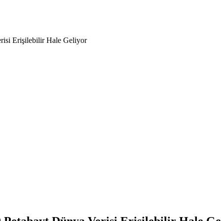
i Erişilebilir Hale Geliyor
Petabayt Dünya Verisi Erişilebilir Hale Ge