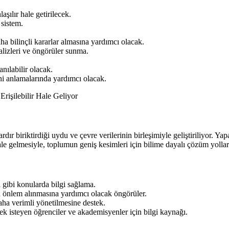
aşılır hale getirilecek.
 sistem.
aha bilinçli kararlar almasına yardımcı olacak.
alizleri ve öngörüler sunma.
nılabilir olacak.
ni anlamalarında yardımcı olacak.
ır biriktirdiği uydu ve çevre verilerinin birleşimiyle geliştiriliyor. Yap
hale gelmesiyle, toplumun geniş kesimleri için bilime dayalı çözüm yolla
i gibi konularda bilgi sağlama.
çin önlem alınmasına yardımcı olacak öngörüler.
daha verimli yönetilmesine destek.
k isteyen öğrenciler ve akademisyenler için bilgi kaynağı.