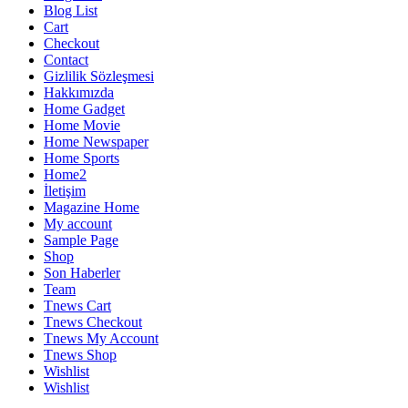
Blog List
Cart
Checkout
Contact
Gizlilik Sözleşmesi
Hakkımızda
Home Gadget
Home Movie
Home Newspaper
Home Sports
Home2
İletişim
Magazine Home
My account
Sample Page
Shop
Son Haberler
Team
Tnews Cart
Tnews Checkout
Tnews My Account
Tnews Shop
Wishlist
Wishlist