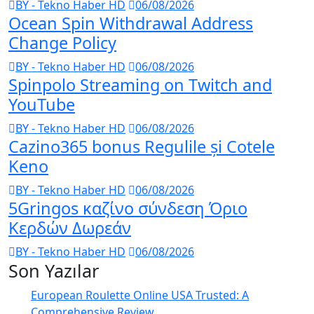
BY - Tekno Haber HD
06/08/2026
Ocean Spin Withdrawal Address
Change Policy
BY - Tekno Haber HD
06/08/2026
Spinpolo Streaming on Twitch and
YouTube
BY - Tekno Haber HD
06/08/2026
Cazino365 bonus Regulile și Cotele
Keno
BY - Tekno Haber HD
06/08/2026
5Gringos καζίνο σύνδεση Όριο
Κερδών Δωρεάν
BY - Tekno Haber HD
06/08/2026
Son Yazılar
European Roulette Online USA Trusted: A
Comprehensive Review