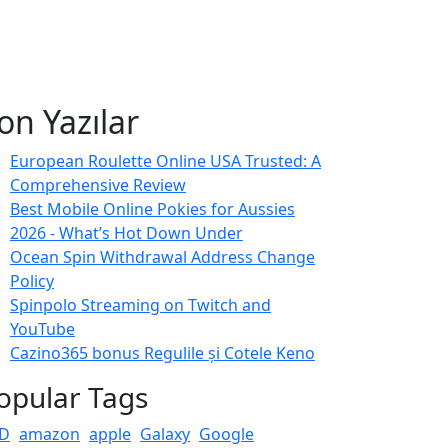
on Yazılar
European Roulette Online USA Trusted: A
Comprehensive Review
Best Mobile Online Pokies for Aussies
2026 - What’s Hot Down Under
Ocean Spin Withdrawal Address Change
Policy
Spinpolo Streaming on Twitch and
YouTube
Cazino365 bonus Regulile și Cotele Keno
opular Tags
D
amazon
apple
Galaxy
Google