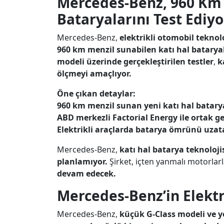
Mercedes-Benz, 960 Km M
Bataryalarını Test Ediyo
Mercedes-Benz,
elektrikli otomobil teknol
960 km menzil sunabilen katı hal batarya
modeli üzerinde gerçekleştirilen testler
,
k
ölçmeyi amaçlıyor.
Öne çıkan detaylar:
960 km menzil sunan yeni katı hal batary
ABD merkezli Factorial Energy ile ortak ge
Elektrikli araçlarda batarya ömrünü uzat
Mercedes-Benz,
katı hal batarya teknoloj
planlamıyor.
Şirket, içten yanmalı motorlarl
devam edecek.
Mercedes-Benz’in Elektr
Mercedes-Benz,
küçük G-Class modeli ve yen