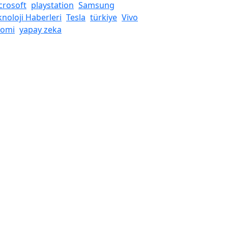
crosoft
playstation
Samsung
knoloji Haberleri
Tesla
türkiye
Vivo
aomi
yapay zeka