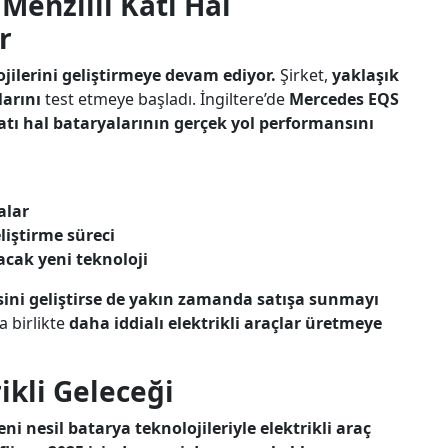
enzilli Katı Hal
r
ojilerini geliştirmeye devam ediyor.
Şirket,
yaklaşık
larını
test etmeye başladı. İngiltere’de
Mercedes EQS
atı hal bataryalarının gerçek yol performansını
alar
liştirme süreci
acak yeni teknoloji
isini geliştirse de yakın zamanda satışa sunmayı
a birlikte
daha iddialı elektrikli araçlar üretmeye
ikli Geleceği
i nesil batarya teknolojileriyle elektrikli araç