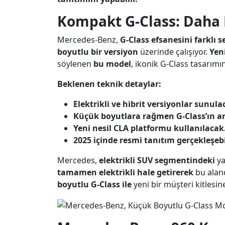
Kompakt G-Class: Daha 
Mercedes-Benz,
G-Class efsanesini farklı 
boyutlu bir versiyon
üzerinde çalışıyor.
Yen
söylenen
bu model
, ikonik G-Class tasarımı
Beklenen teknik detaylar:
Elektrikli ve hibrit versiyonlar sunula
Küçük boyutlara rağmen G-Class’ın ar
Yeni nesil CLA platformu kullanılacak
2025 içinde resmi tanıtım gerçekleşebil
Mercedes,
elektrikli SUV segmentindeki
ya
tamamen elektrikli hale getirerek
bu alan
boyutlu G-Class ile
yeni bir müşteri kitlesin