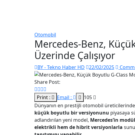
Otomobil
Mercedes-Benz, Küçük
Üzerinde Çalışıyor
BY - Tekno Haber HD
22/02/2025
Commen
Share Post:
Print :
Email :
105
Dünyanın en prestijli otomobil üreticilerind
küçük boyutlu bir versiyonunu
piyasaya s
adlandırılan yeni model,
Mercedes’in modül
elektrikli hem de hibrit versiyonlarla
sunul
tanıtımını yapabilir.