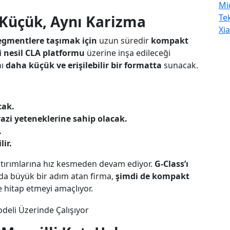
Mi
Te
Küçük, Aynı Karizma
Xi
segmentlere taşımak için
uzun süredir
kompakt
i nesil CLA platformu
üzerine inşa edileceği
nı
daha küçük ve erişilebilir bir formatta
sunacak.
cak.
azi yeteneklerine sahip olacak.
.
ir.
tırımlarına hız kesmeden devam ediyor.
G-Class’ı
da büyük bir adım atan firma,
şimdi de kompakt
e hitap etmeyi amaçlıyor.