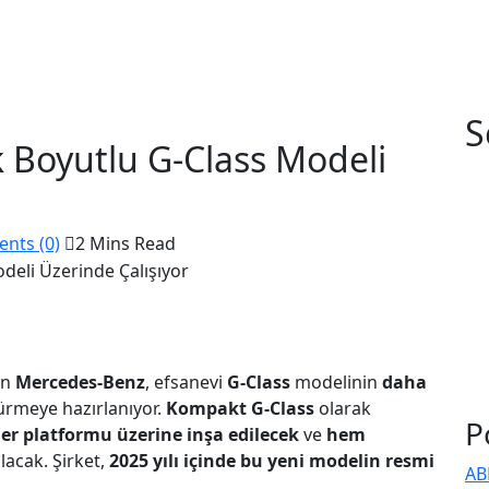
S
 Boyutlu G-Class Modeli
ts (0)
2 Mins Read
en
Mercedes-Benz
, efsanevi
G-Class
modelinin
daha
ürmeye hazırlanıyor.
Kompakt G-Class
olarak
P
er platformu üzerine inşa edilecek
ve
hem
acak. Şirket,
2025 yılı içinde bu yeni modelin resmi
AB