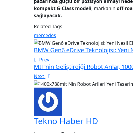
pazarında güçlü bir pozisyon almayı hedef
kompakt G-Class modeli
, markanın
off-ro
sağlayacak.
Related Tags:
mercedes
BMW Gen6 eDrive Teknolojisi: Yeni Ne
Prev
MIT’nin Geliştirdiği Robot Arılar, 10
Next
Tekno Haber HD