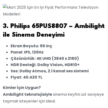
3. Philips 65PUS8807 – Ambilight
ile Sinema Deneyimi
Ekran Boyutu:
65 inç
Panel:
IPS, 120Hz
Çözünürlük:
4K UHD (3840 x 2160)
HDR Desteği:
Dolby Vision, HDR10+
Ses:
Dolby Atmos, 2.1 kanal ses sistemi
Fiyat:
40.420 TL
Kimler İçin Uygun?
Ambilight teknolojisiyle
sinema keyfini üst seviyeye
taşımak isteyenler için ideal.