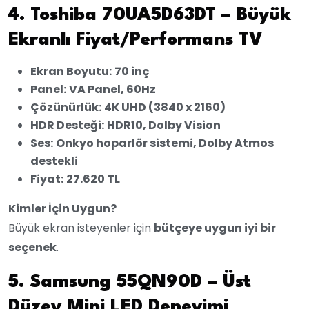
4. Toshiba 70UA5D63DT – Büyük
Ekranlı Fiyat/Performans TV
Ekran Boyutu:
70 inç
Panel:
VA Panel, 60Hz
Çözünürlük:
4K UHD (3840 x 2160)
HDR Desteği:
HDR10, Dolby Vision
Ses:
Onkyo hoparlör sistemi, Dolby Atmos
destekli
Fiyat:
27.620 TL
Kimler İçin Uygun?
Büyük ekran isteyenler için
bütçeye uygun iyi bir
seçenek
.
5. Samsung 55QN90D – Üst
Düzey Mini LED Deneyimi