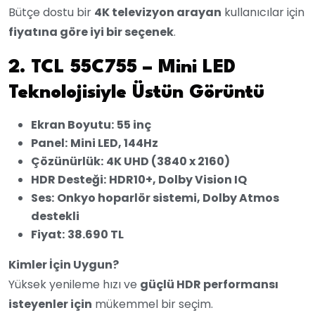
Bütçe dostu bir
4K televizyon arayan
kullanıcılar için
fiyatına göre iyi bir seçenek
.
2. TCL 55C755 – Mini LED
Teknolojisiyle Üstün Görüntü
Ekran Boyutu:
55 inç
Panel:
Mini LED, 144Hz
Çözünürlük:
4K UHD (3840 x 2160)
HDR Desteği:
HDR10+, Dolby Vision IQ
Ses:
Onkyo hoparlör sistemi, Dolby Atmos
destekli
Fiyat:
38.690 TL
Kimler İçin Uygun?
Yüksek yenileme hızı ve
güçlü HDR performansı
isteyenler için
mükemmel bir seçim.