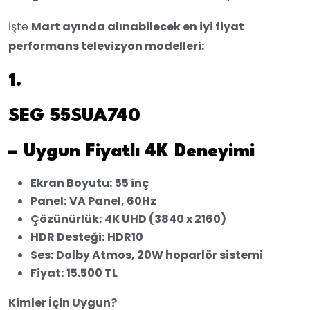
İşte
Mart ayında alınabilecek en iyi fiyat
performans televizyon modelleri:
1.
SEG 55SUA740
– Uygun Fiyatlı 4K Deneyimi
Ekran Boyutu:
55 inç
Panel:
VA Panel, 60Hz
Çözünürlük:
4K UHD (3840 x 2160)
HDR Desteği:
HDR10
Ses:
Dolby Atmos, 20W hoparlör sistemi
Fiyat:
15.500 TL
Kimler İçin Uygun?