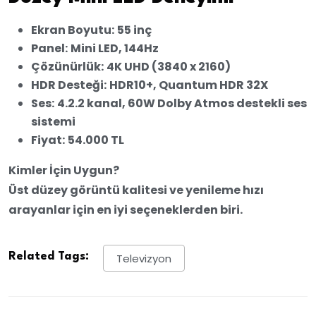
Ekran Boyutu:
55 inç
Panel:
Mini LED, 144Hz
Çözünürlük:
4K UHD (3840 x 2160)
HDR Desteği:
HDR10+, Quantum HDR 32X
Ses:
4.2.2 kanal, 60W Dolby Atmos destekli ses
sistemi
Fiyat:
54.000 TL
Kimler İçin Uygun?
Üst düzey görüntü kalitesi ve yenileme hızı
arayanlar için en iyi seçeneklerden biri.
Related Tags:
Televizyon