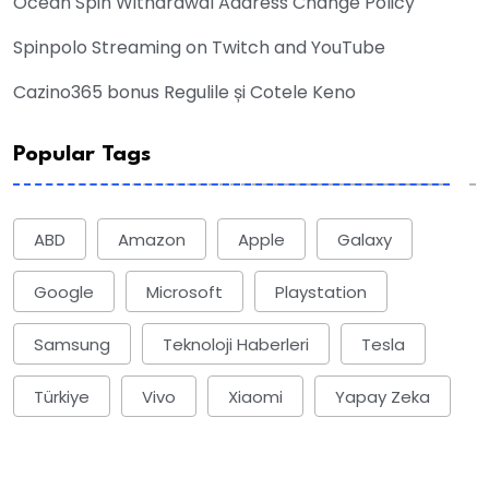
Ocean Spin Withdrawal Address Change Policy
Spinpolo Streaming on Twitch and YouTube
Cazino365 bonus Regulile și Cotele Keno
Popular Tags
ABD
Amazon
Apple
Galaxy
Google
Microsoft
Playstation
Samsung
Teknoloji Haberleri
Tesla
Türkiye
Vivo
Xiaomi
Yapay Zeka