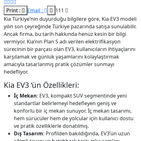
Print :
Email :
111
Kia Türkiye’nin duyurduğu bilgilere göre, Kia EV3 modeli
yılın son çeyreğinde Türkiye pazarında satışa sunulabilir.
Ancak firma, bu tarih hakkında henüz kesin bir bilgi
vermiyor. Kia’nın Plan S adı verilen elektrifikasyon
sürecinin bir parçası olan EV3, kullanıcıların ihtiyaçlarını
karşılamak ve günlük yaşamlarını kolaylaştırmak
amacıyla tasarlanmış pratik çözümler sunmayı
hedefliyor.
Kia EV3 ‘ün Özellikleri:
İç Mekan
: EV3, kompakt SUV segmentinde yeni
standartlar belirlemeyi hedefleyen geniş ve
konforlu bir iç mekan sunuyor. İç mekan tasarımı,
hem sürücüler hem de yolcular için kullanıcı dostu
ve pratik özelliklerle donatılmış.
Dış Tasarım
: Profilden bakıldığında, EV3’ün uzun
eğimli tavanı ve hatchback tarzı arka camları