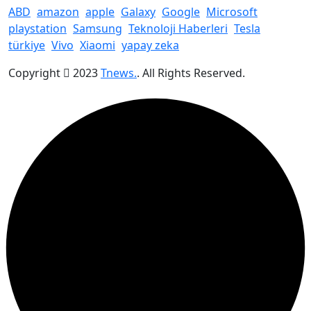
ABD
amazon
apple
Galaxy
Google
Microsoft
playstation
Samsung
Teknoloji Haberleri
Tesla
türkiye
Vivo
Xiaomi
yapay zeka
Copyright
2023
Tnews.
. All Rights Reserved.