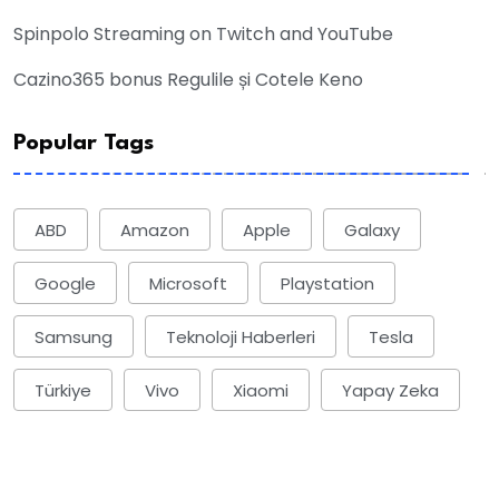
Spinpolo Streaming on Twitch and YouTube
Cazino365 bonus Regulile și Cotele Keno
Popular Tags
ABD
Amazon
Apple
Galaxy
Google
Microsoft
Playstation
Samsung
Teknoloji Haberleri
Tesla
Türkiye
Vivo
Xiaomi
Yapay Zeka