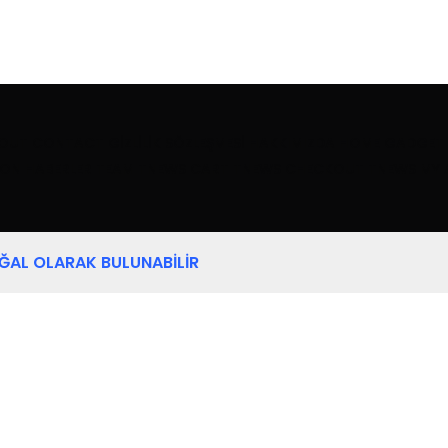
OUT
CONTACT
GIZLILIK SÖZLEŞMESI
HAKKIMIZDA
HOME GADGET
ON HABERLER
TEAM
TNEWS CART
TNEWS CHECKOUT
TNEWS MY
OĞAL OLARAK BULUNABILIR