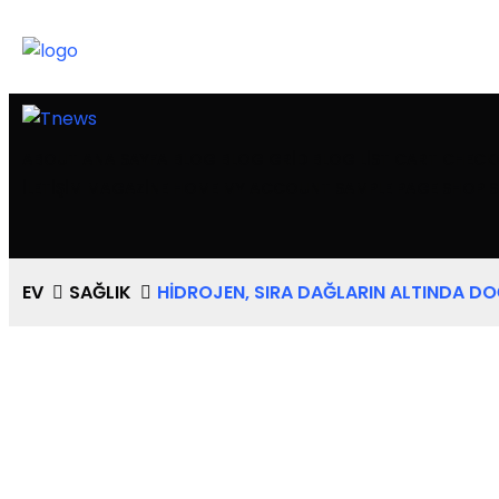
ABOUT
ANA SAYFA
BLOG
BLOG GRID
BLOG LIST
CART
CHECK
İLETIŞIM
MAGAZINE HOME
MY ACCOUNT
SAMPLE PAGE
SHOP
S
EV
SAĞLIK
HIDROJEN, SIRA DAĞLARIN ALTINDA D