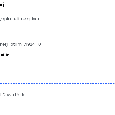
rji
ilir
Hot Down Under