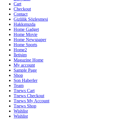
Cart
Checkout
Contact
Gizlilik Sözleşmesi
Hakkımızda
Home Gadget
Home Movie
Home Newspaper
Home Sports
Home2
İletişim
Magazine Home
My account
Sample Page
Shop
Son Haberler
Team
Tnews Cart
Tnews Checkout
Tnews My Account
Tnews Shop
Wishlist
Wishlist