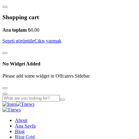
Shopping cart
Ara toplam
₺
0,00
Sepeti görüntüle
Çıkış yapmak
No Widget Added
Please add some widget in Offcanvs Sidebar
About
Ana Sayfa
Blog
Blog Grid