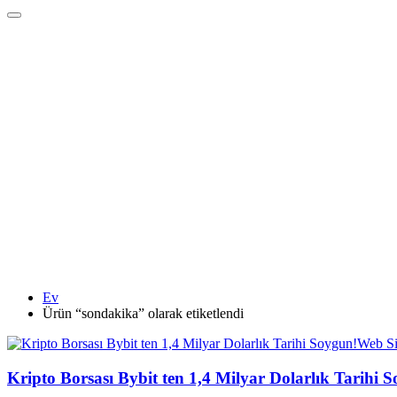
Ev
Ürün “sondakika” olarak etiketlendi
Web Si
Kripto Borsası Bybit ten 1,4 Milyar Dolarlık Tarihi 