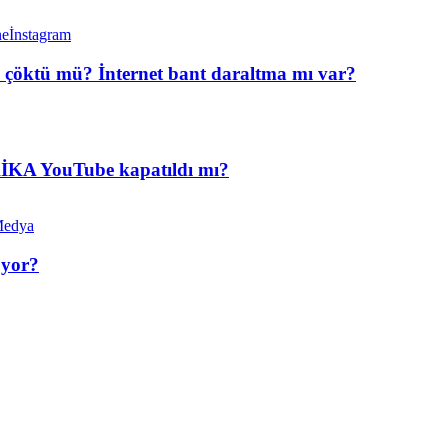
İnstagram
m çöktü mü? İnternet bant daraltma mı var?
KİKA YouTube kapatıldı mı?
Medya
üyor?