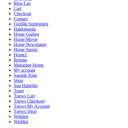
Blog List
Cart
Checkout
Contact
Gizlilik Sözleşmesi
Hakkımızda
Home Gadget
Home Movie
Home Newspaper
Home Sports
Home2
İletişim
Magazine Home
My account
Sample Page
Shop
Son Haberler
Team
Tnews Cart
Tnews Checkout
Tnews My Account
Tnews Shop
Wishlist
Wishlist