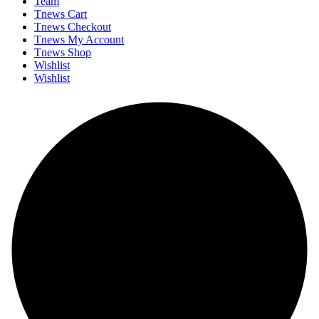
Team
Tnews Cart
Tnews Checkout
Tnews My Account
Tnews Shop
Wishlist
Wishlist