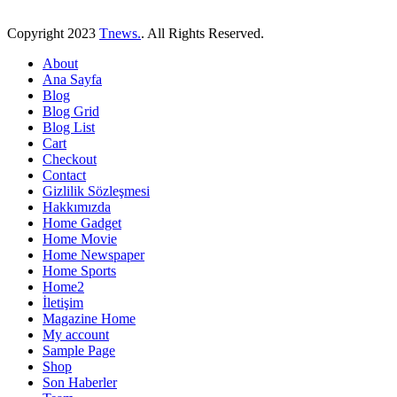
Copyright
2023
Tnews.
. All Rights Reserved.
About
Ana Sayfa
Blog
Blog Grid
Blog List
Cart
Checkout
Contact
Gizlilik Sözleşmesi
Hakkımızda
Home Gadget
Home Movie
Home Newspaper
Home Sports
Home2
İletişim
Magazine Home
My account
Sample Page
Shop
Son Haberler