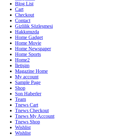
Blog List
Cart
Checkout
Contact
Gizlilik Sözleşmesi
Hakkımızda
Home Gadget
Home Movie
Home Newspaper
Home Sports
Home2
İletişim
Magazine Home
My account
Sample Page
Shop
Son Haberler
Team
Tnews Cart
Tnews Checkout
Tnews My Account
Tnews Shop
Wishlist
Wishlist